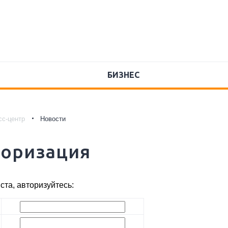
БИЗНЕС
сс-центр
Новости
торизация
та, авторизуйтесь: