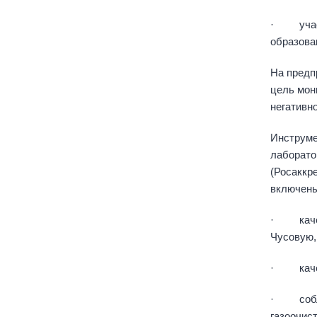
· участи
образова
На предп
цель мон
негативн
Инструме
лаборато
(Росаккр
включены
· качест
Чусовую,
· качест
· соблюд
газоочис