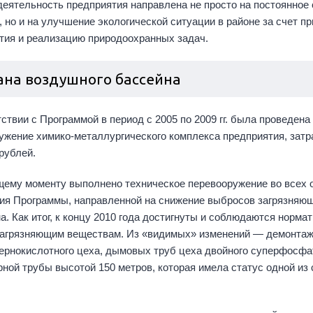
деятельность предприятия направлена не просто на постоянное
, но и на улучшение экологической ситуации в районе за счет п
тия и реализацию природоохранных задач.
ана воздушного бассейна
ствии с Программой в период с 2005 по 2009 гг. была проведена
ужение химико-металлургического комплекса предприятия, затр
рублей.
щему моменту выполнено техническое перевооружение во всех 
ия Программы, направленной на снижение выбросов загрязняю
а. Как итог, к концу 2010 года достигнуты и соблюдаются нор
загрязняющим веществам. Из «видимых» изменений — демонтаж
сернокислотного цеха, дымовых труб цеха двойного суперфосфа
рной трубы высотой 150 метров, которая имела статус одной из