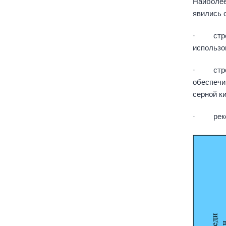
Наиболее
явились 
· строит
использо
· строит
обеспечи
серной к
· рекон