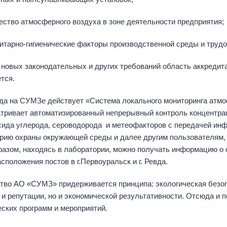
во атмосферного воздуха в зоне деятельности предприятия;
рно-гигиенические факторы производственной среды и трудов
 новых законодательных и других требований область аккредит
тся.
ода на СУМЗе действует «Система локального мониторинга атмо
тривает автоматизированный непрерывный контроль концентрац
ксида углерода, сероводорода и метеофакторов с передачей ин
рию охраны окружающей среды и далее другим пользователям, 
разом, находясь в лаборатории, можно получать информацию о 
сположения постов в г.Первоуральск и г. Ревда.
тво АО «СУМЗ» придерживается принципа: экологическая безоп
 и репутации, но и экономической результативности. Отсюда и
еских программ и мероприятий.