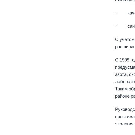
· качест
· санита
С учетом
расширяе
С 1999 г
предусма
азота, о
лаборато
Таким об
районе ра
Руководс
престижа
экологич