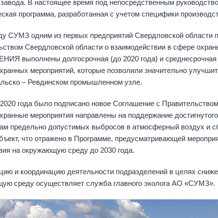
 завода. В настоящее время под непосредственным руководств
еская программа, разработанная с учетом специфики производст
оду СУМЗ одним из первых предприятий Свердловской области
ьством Свердловской области о взаимодействии в сфере охра
ИЯ выполнены долгосрочная (до 2020 года) и среднесрочная 
хранных мероприятий, которые позволили значительно улучшит
льско – Ревдинском промышленном узле.
 2020 года было подписано новое Соглашение с Правительством
хранные мероприятия направлены на поддержание достигнутого
ам предельно допустимых выбросов в атмосферный воздух и с
бъект, что отражено в Программе, предусматривающей мероприя
вия на окружающую среду до 2030 года.
цию и координацию деятельности подразделений в целях снижен
ую среду осуществляет служба главного эколога АО «СУМЗ».