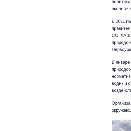
политики
экологич
В 2011 г
правител
СОГЛАШЕН
природоо
Первоура
В январе
природоо
норматив
водный о
воздейст
Организа
окружающ