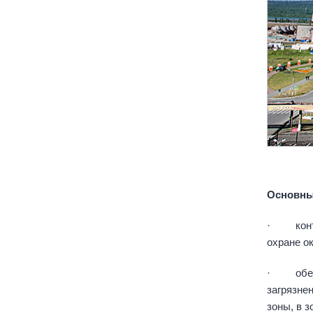
Основны
· контро
охране о
· обеспе
загрязне
зоны, в 