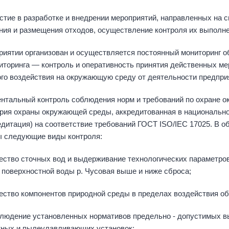
е в разработке и внедрении мероприятий, направленных на с
ния и размещения отходов, осуществление контроля их выполн
риятии организован и осуществляется постоянный мониторинг 
иторинга — контроль и оперативность принятия действенных ме
ого воздействия на окружающую среду от деятельности предпри
нтальный контроль соблюдения норм и требований по охране 
рия охраны окружающей среды, аккредитованная в национально
едитация) на соответствие требований ГОСТ ISO/IEC 17025. В о
 следующие виды контроля:
во сточных вод и выдерживание технологических параметров 
 поверхностной воды р. Чусовая выше и ниже сброса;
во компонентов природной среды в пределах воздействия об
ение установленных нормативов предельно - допустимых вы
тных и пылеулавливающих установок;