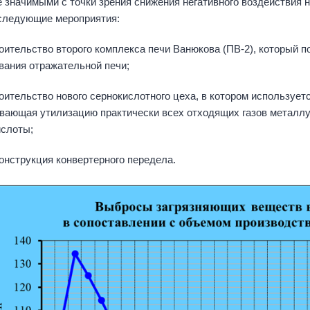
 значимыми с точки зрения снижения негативного воздействия
следующие мероприятия:
ельство второго комплекса печи Ванюкова (ПВ-2), который по
вания отражательной печи;
ельство нового сернокислотного цеха, в котором используетс
вающая утилизацию практически всех отходящих газов металлур
ислоты;
струкция конвертерного передела.