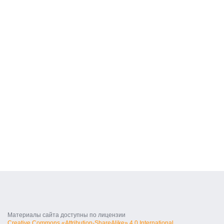
Материалы сайта доступны по лицензии
Creative Commons «Attribution-ShareAlike» 4.0 International