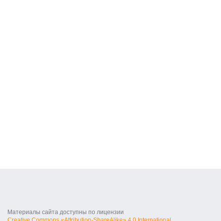
Материалы сайта доступны по лицензии
Creative Commons «Attribution-ShareAlike» 4.0 International